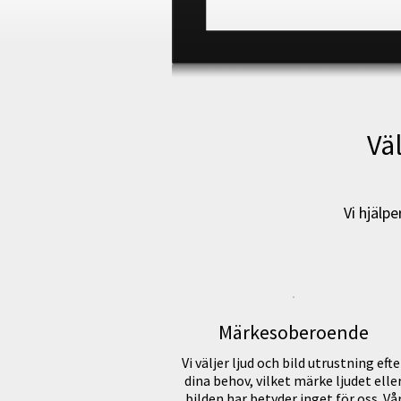
Vä
Vi hjälpe
Märkesoberoende
Vi väljer ljud och bild utrustning efte
dina behov, vilket märke ljudet elle
bilden har betyder inget för oss. Vå